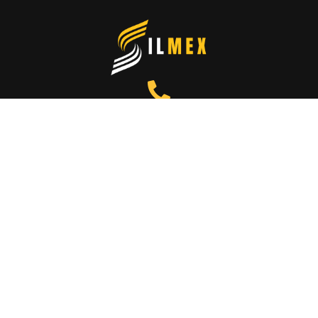
TELÉFONO
+52 55 9999 9999
CORREO ELECTRÓNICO
contacto@silmex.com.mx
UBICACIÓN