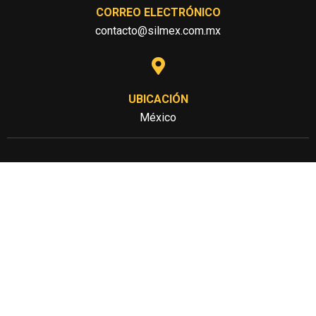
CORREO ELECTRÓNICO
contacto@silmex.com.mx
UBICACIÓN
México
SOBRE NOSOTROS
PÁGINAS
Sabemos que la arena de
Inicio
sílice es una parte vital de
Sobre Nosotros
muchas industrias y
estamos dedicados a
Contacto
proporcionar un producto
de alta calidad en el que
nuestros clientes puedan
confiar.