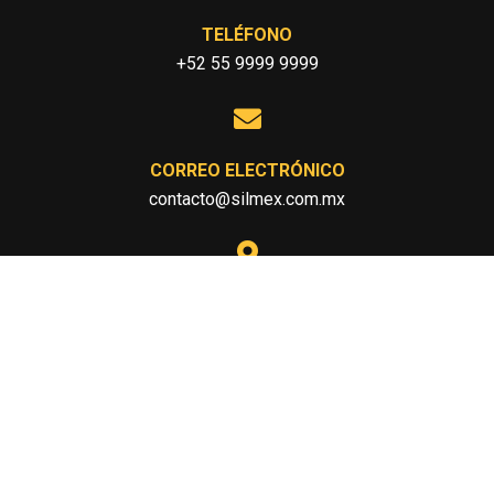
TELÉFONO
+52 55 9999 9999
CORREO ELECTRÓNICO
contacto@silmex.com.mx
UBICACIÓN
México
SOBRE NOSOTROS
PÁGINAS
Sabemos que la arena de
Inicio
sílice es una parte vital de